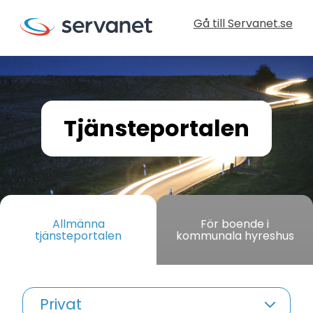
Gå till Servanet.se
Tjänsteportalen
Allmänna
För boende i
tjänsteportalen
kommunala hyreshus
Privat