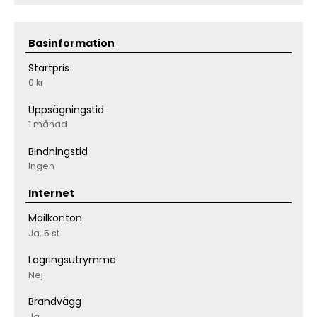
Basinformation
Startpris
0 kr
Uppsägningstid
1 månad
Bindningstid
Ingen
Internet
Mailkonton
Ja, 5 st
Lagringsutrymme
Nej
Brandvägg
Ja