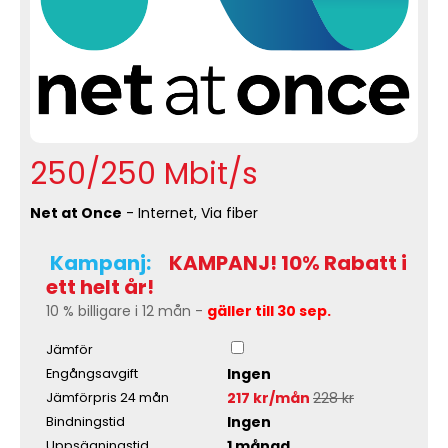
250/250 Mbit/s
Net at Once
- Internet, Via fiber
Kampanj:
KAMPANJ! 10% Rabatt i
ett helt år!
10 % billigare i 12 mån -
gäller till 30 sep.
Jämför
Ingen
Engångsavgift
217 kr/mån
228 kr
Jämförpris 24 mån
Ingen
Bindningstid
1 månad
Uppsägningstid