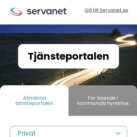
Gå till Servanet.se
Tjänsteportalen
Allmänna
För boende i
tjänsteportalen
kommunala hyreshus
Privat