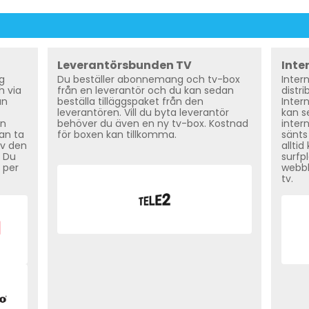
Leverantörsbunden TV
Inte
g
Du beställer abonnemang och tv-box
Inter
h via
från en leverantör och du kan sedan
distr
an
beställa tilläggspaket från den
Inter
leverantören. Vill du byta leverantör
kan s
in
behöver du även en ny tv-box. Kostnad
inter
kan ta
för boxen kan tillkomma.
sänts
av den
allti
. Du
surfp
 per
webbl
tv.