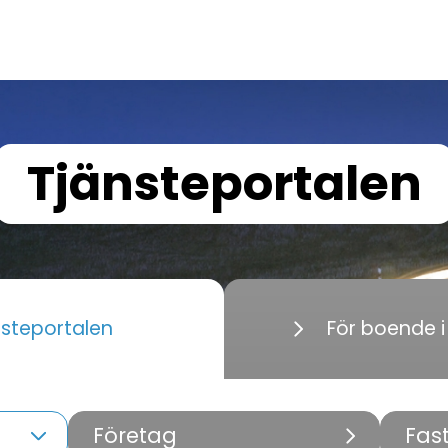
Tjänsteportalen
nsteportalen
För boende 
Företag
Fas