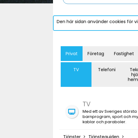
Den här sidan använder cookies för vi
Privat
Företag
Fastighet
TV
Telefoni
Tek
hjä
hem
TV
Med ett av Sveriges största 
barnprogram, sport och myc
kablar och paraboler.
Tjänster
Tjänsteguiden