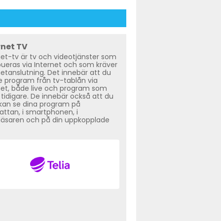
rnet TV
net-tv är tv och videotjänster som
ibueras via Internet och som kräver
netanslutning. Det innebär att du
e program från tv-tablån via
net, både live och program som
 tidigare. De innebär också att du
d kan se dina program på
lattan, i smartphonen, i
äsaren och på din uppkopplade