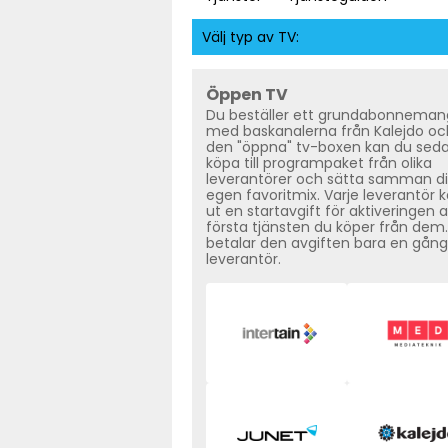
Välj typ av TV:
Öppen TV
Du beställer ett grundabonneman
med baskanalerna från Kalejdo oc
den "öppna" tv-boxen kan du sed
köpa till programpaket från olika
leverantörer och sätta samman d
egen favoritmix. Varje leverantör 
ut en startavgift för aktiveringen 
första tjänsten du köper från dem
betalar den avgiften bara en gång
leverantör.