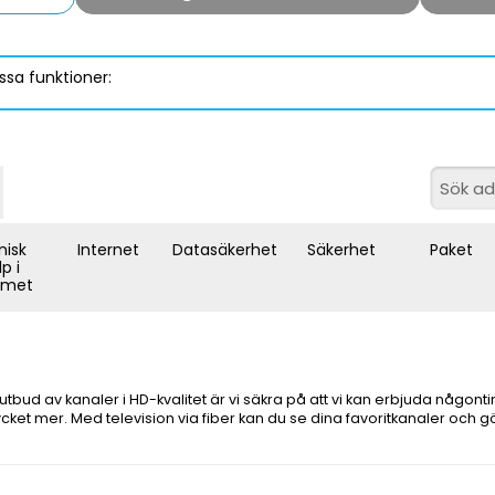
ssa funktioner:
nisk
Internet
Datasäkerhet
Säkerhet
Paket
lp i
met
utbud av kanaler i HD-kvalitet är vi säkra på att vi kan erbjuda någonti
ket mer. Med television via fiber kan du se dina favoritkanaler och 