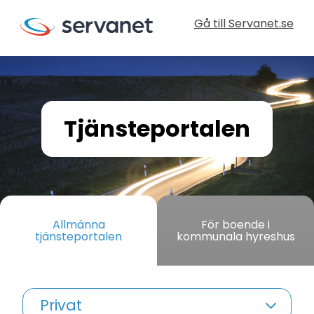
Gå till Servanet.se
Tjänsteportalen
Allmänna
För boende i
tjänsteportalen
kommunala hyreshus
Privat