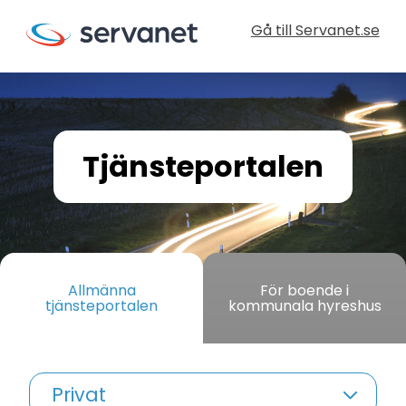
Gå till Servanet.se
Tjänsteportalen
Allmänna
För boende i
tjänsteportalen
kommunala hyreshus
Privat