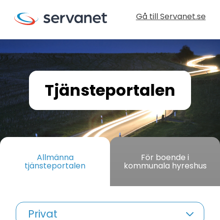
Gå till Servanet.se
Tjänsteportalen
Allmänna
För boende i
tjänsteportalen
kommunala hyreshus
Privat