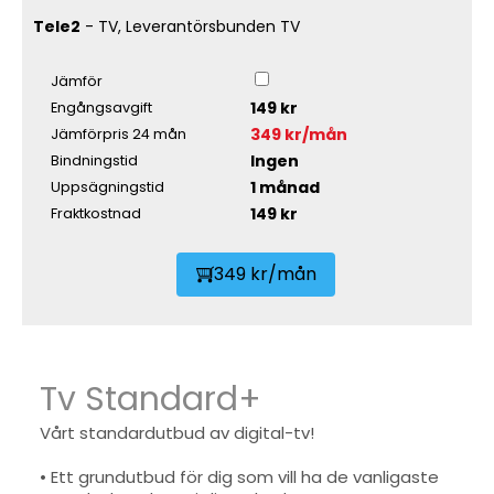
Tele2
- TV, Leverantörsbunden TV
Jämför
149 kr
Engångsavgift
349 kr/mån
Jämförpris 24 mån
Ingen
Bindningstid
1 månad
Uppsägningstid
149 kr
Fraktkostnad
349 kr/mån
Tv Standard+
Vårt standardutbud av digital-tv!
• Ett grundutbud för dig som vill ha de vanligaste