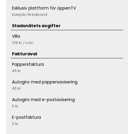
Exklusiv plattform för öppenTV
Kalejdo Bredband
Stadsnätets avgifter
Villa
219 kr
/ mån
Fakturaval
Pappersfaktura
45 kr
Autogiro med pappersavisering
45 kr
Autogiro med e-postavisering
0 kr
E-postfaktura
0 kr