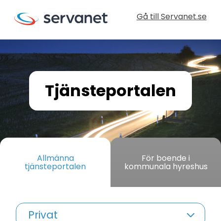
Gå till Servanet.se
Tjänsteportalen
Allmänna
För boende i
tjänsteportalen
kommunala hyreshus
Privat