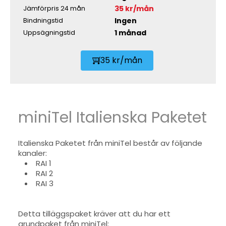
35 kr/mån
Jämförpris 24 mån
Ingen
Bindningstid
1 månad
Uppsägningstid
35 kr/mån
miniTel Italienska Paketet
Italienska Paketet från miniTel består av följande
kanaler:
RAI 1
RAI 2
RAI 3
Detta tilläggspaket kräver att du har ett
grundpaket från miniTel: