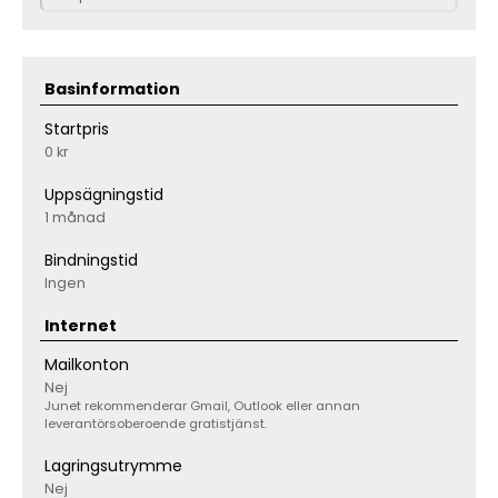
Basinformation
Startpris
0 kr
Uppsägningstid
1 månad
Bindningstid
Ingen
Internet
Mailkonton
Nej
Junet rekommenderar Gmail, Outlook eller annan
leverantörsoberoende gratistjänst.
Lagringsutrymme
Nej