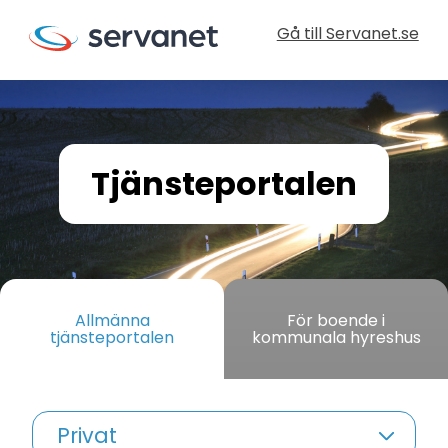
Gå till Servanet.se
Tjänsteportalen
Allmänna
För boende i
tjänsteportalen
kommunala hyreshus
Privat