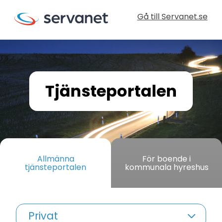
Gå till Servanet.se
Tjänsteportalen
Allmänna
För boende i
tjänsteportalen
kommunala hyreshus
Privat