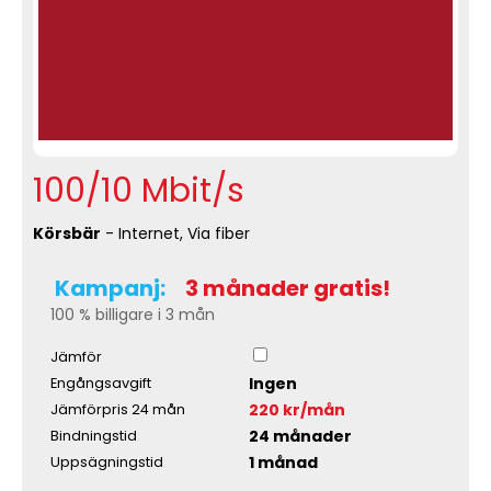
100/10 Mbit/s
Körsbär
- Internet, Via fiber
Kampanj:
3 månader gratis!
100 % billigare i 3 mån
Jämför
Ingen
Engångsavgift
220 kr/mån
Jämförpris 24 mån
24 månader
Bindningstid
1 månad
Uppsägningstid