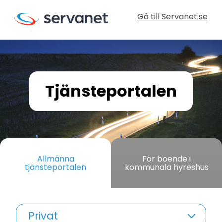
Gå till Servanet.se
Tjänsteportalen
Allmänna
För boende i
tjänsteportalen
kommunala hyreshus
Privat