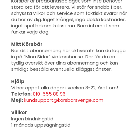
Körsbär är bredbandsbolaget som inte behöver
stora ord för att leverera. Vi står för snabb fiber,
schyssta villkor och service som faktiskt svarar när
du hör av dig. Inget krångel, inga dolda kostnader,
inget spel bakom kulisserna. Bara internet som
funkar varje dag.
Mitt Körsbär
När ditt abonnemang har aktiverats kan du logga
in på ”Mina Sidor” via körsbär.se. Där får du en
tydlig översikt över dina abonnemang och kan
smidigt beställa eventuella tilläggstjänster.
Hjälp
Vi har öppet alla dagar i veckan 8-22, året om!
Telefon:
010-555 88 96
Mejl:
kundsupport@korsbarsverige.com
Villkor
Ingen bindningstid
1 månads uppsägningstid