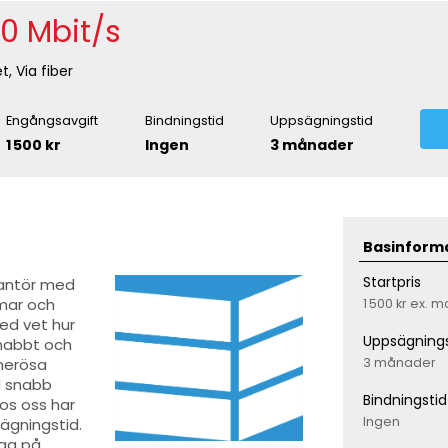
0 Mbit/s
t, Via fiber
Engångsavgift
Bindningstid
Uppsägningstid
1 500 kr
Ingen
3 månader
Basinform
Startpris
rantör med
mmar och
1 500 kr
ex. 
eed vet hur
Uppsägnings
snabbt och
3 månader
enerösa
d snabb
Bindningstid
Hos oss har
Ingen
sägningstid.
iga på