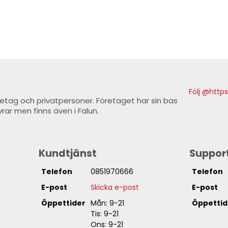
Följ @http
företag och privatpersoner. Företaget har sin bas
rar men finns även i Falun.
Kundtjänst
Suppor
Telefon
0851970666
Telefon
E-post
Skicka e-post
E-post
Öppettider
Mån: 9-21
Öppettid
Tis: 9-21
Ons: 9-21