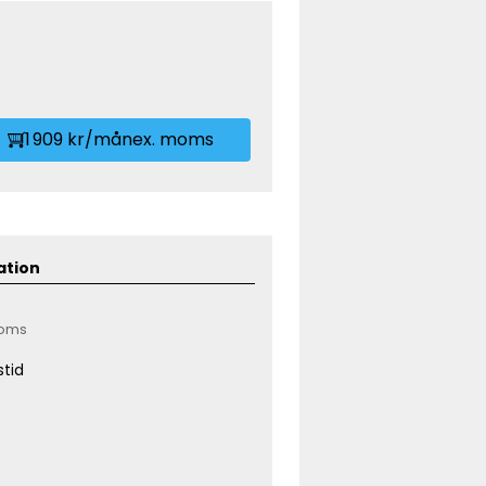
1 909 kr/mån
ex. moms
ation
moms
tid