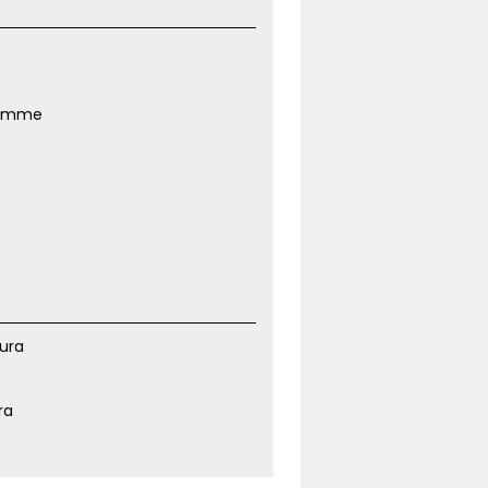
rymme
ura
ra