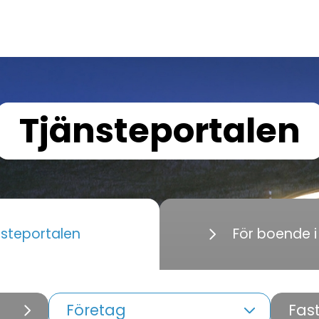
Tjänsteportalen
nsteportalen
För boende 
Företag
Fas