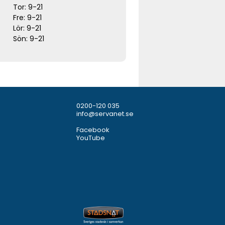
Tor: 9-21
Fre: 9-21
Lör: 9-21
Sön: 9-21
0200-120 035
info@servanet.se
Facebook
YouTube