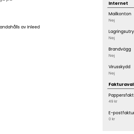
Internet
Mailkonton
Nej
andahålls av Inleed
Lagringsut
Nej
Brandvägg
Nej
Virusskydd
Nej
Fakturaval
Pappersfakt
49 kr
E-postfaktu
0 kr