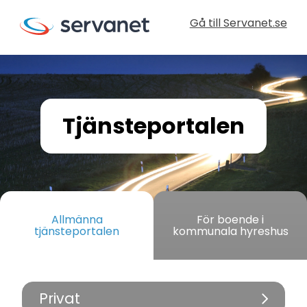
Gå till Servanet.se
Tjänsteportalen
Allmänna
För boende i
tjänsteportalen
kommunala hyreshus
Privat