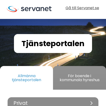
Gå till Servanet.se
Tjänsteportalen
Allmänna
För boende i
tjänsteportalen
kommunala hyreshus
Privat