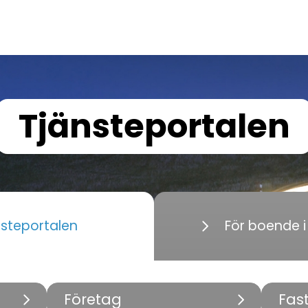
Tjänsteportalen
nsteportalen
För boende 
Företag
Fas